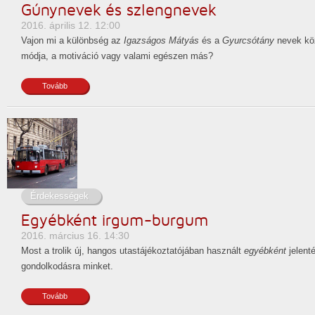
Gúnynevek és szlengnevek
2016. április 12. 12:00
Vajon mi a különbség az
Igazságos Mátyás
és a
Gyurcsótány
nevek köz
módja, a motiváció vagy valami egészen más?
Tovább
Érdekességek
Egyébként irgum-burgum
2016. március 16. 14:30
Most a trolik új, hangos utastájékoztatójában használt
egyébként
jelent
gondolkodásra minket.
Tovább