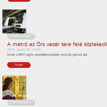
Érdekességek
A metró az Örs vezér tere felé közlekedi
2016. április 20. 14:00
Ismét a BKV egyik utastájékoztatóját vesszük górcső alá.
Tovább
Érdekességek