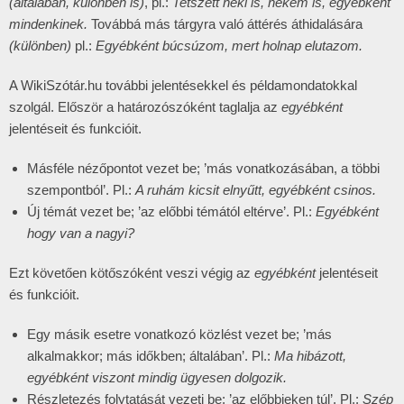
(általában, különben is)
, pl.:
Tetszett neki is, nekem is, egyébként
mindenkinek.
Továbbá más tárgyra való áttérés áthidalására
(különben)
pl.:
Egyébként búcsúzom, mert holnap elutazom.
A WikiSzótár.hu további jelentésekkel és példamondatokkal
szolgál. Először a határozószóként taglalja az
egyébként
jelentéseit és funkcióit.
Másféle nézőpontot vezet be; ’más vonatkozásában, a többi
szempontból’. Pl.:
A ruhám kicsit elnyűtt, egyébként csinos.
Új témát vezet be; ’az előbbi témától eltérve’. Pl.:
Egyébként
hogy van a nagyi?
Ezt követően kötőszóként veszi végig az
egyébként
jelentéseit
és funkcióit.
Egy másik esetre vonatkozó közlést vezet be; ’más
alkalmakkor; más időkben; általában’. Pl.:
Ma hibázott,
egyébként viszont mindig ügyesen dolgozik.
Részletezés folytatását vezeti be; ’az előbbieken túl’. Pl.:
Szép