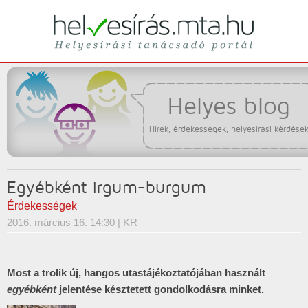
Helyesírási tanácsadó portál
helyesírás
Helyes blog
Hírek, érdekességek, helyesírási kérdése
Egyébként irgum-burgum
Érdekességek
2016. március 16. 14:30
| KR
Most a trolik új, hangos utastájékoztatójában használt
egyébként
jelentése késztetett gondolkodásra minket.