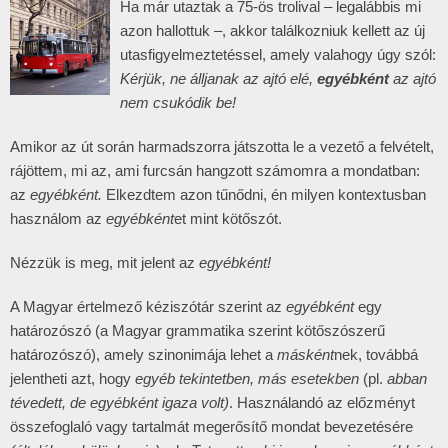
Ha már utaztak a 75-ös trolival – legalábbis mi
azon hallottuk –, akkor találkozniuk kellett az új
utasfigyelmeztetéssel, amely valahogy úgy szól:
Kérjük, ne álljanak az ajtó elé,
egyébként
az ajtó
nem csukódik be!
Amikor az út során harmadszorra játszotta le a vezető a felvételt,
rájöttem, mi az, ami furcsán hangzott számomra a mondatban:
az
egyébként.
Elkezdtem azon tűnődni, én milyen kontextusban
használom az
egyébként
et mint kötőszót.
Nézzük is meg, mit jelent az
egyébként!
A Magyar értelmező kéziszótár szerint az
egyébként
egy
határozószó (a Magyar grammatika szerint kötőszószerű
határozószó), amely szinonimája lehet a
másként
nek, továbbá
jelentheti azt, hogy
egyéb tekintetben, más esetekben
(pl.
abban
tévedett, de egyébként igaza volt)
. Használandó az előzményt
összefoglaló vagy tartalmát megerősítő mondat bevezetésére