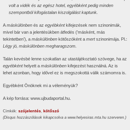
volt a vidék és az egész hotel, egyébként pedig minden
szempontból kifogástalan kiszolgálást kaptunk.
A
máskülönben
és az
egyébként
kifejezések nem szinonimák,
mivel bár van a jelentésükben átfedés (’másként, más
tekintetben’), a
máskülönben
kötőszóként a
mert
szinonimája. Pl.:
Légy jó, máskülönben megharagszom.
Talán kevésbé lenne szokatlan az utastájékoztató szövege, ha az
egyébként
helyett a
máskülönben
kifejezést használná. Az is
lehet azonban, hogy idővel ez is megszokottá válik számomra is.
Egyébként Önöknek mi a véleményük?
A kép forrása: www.ujbudaportal.hu.
szójelentés
kötőszó
Címkék:
,
(Disqus hozzászólások kikapcsolva a www.helyesiras.mta.hu szerveren.)