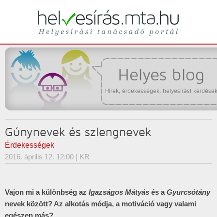
Helyesírási tanácsadó portál
helyesírás
Helyes blog
Hírek, érdekességek, helyesírási kérdése
Gúnynevek és szlengnevek
Érdekességek
2016. április 12. 12:00
| KR
Vajon mi a különbség az
Igazságos Mátyás
és a
Gyurcsótány
nevek között? Az alkotás módja, a motiváció vagy valami
egészen más?