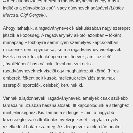
A megkülönböztetés mellett a ragadványnévadás egy másik
indítéka a gúnyolódás csúf- vagy gúnynevek adásával
(Lúdfos
Marcsa, Cigi Gergely)
.
Ahogy láthatjuk, a ragadványnevek kialakulásában nagy szerepet
játszik a közösség. A ragadványnév alkotói azonban – főként
manapság – többnyire semmilyen személyes kapcsolatban
nincsenek sem egymással, sem a ragadványnév viselőjével.
Ezek a nevek tulajdonképpen említőnevek, amit az illető
„távollétében” használnak. Továbbá ezeknek a
ragadványneveknek viselői egy meghatározott körből (híres
emberek, főként politikusok, mellettük televíziós tartalmak
szereplői, sportolók, celebek) kerülnek ki.
Vannak tulajdonnevek, ragadványnevek, amelyek csak szűkebb
társadalmi úzusban használatosak. Itt kapcsolódunk a szlenghez
mint jelenséghez. Kis Tamás a szlenget – mint a nagyobb
közösségtől való elkülönülés nyelvi jelzését – egyfajta nyelvi
viselkedést határozza meg. A szlengnevek azok a társadalmi