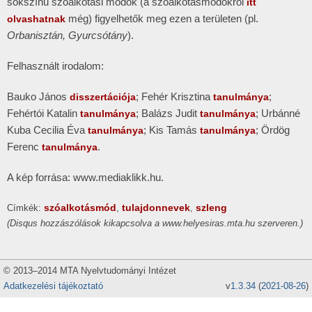
sokszínű szóalkotási módok (a szóalkotásmódokról
itt
még) figyelhetők meg ezen a területen (pl.
olvashatnak
Orbanisztán, Gyurcsótány
).
Felhasznált irodalom:
Bauko János
; Fehér Krisztina
;
disszertációja
tanulmánya
Fehértói Katalin
; Balázs Judit
; Urbánné
tanulmánya
tanulmánya
Kuba Cecilia Éva
; Kis Tamás
; Ördög
tanulmánya
tanulmánya
Ferenc
.
tanulmánya
A kép forrása: www.mediaklikk.hu.
szóalkotásmód
tulajdonnevek
szleng
Címkék:
,
,
(Disqus hozzászólások kikapcsolva a www.helyesiras.mta.hu szerveren.)
© 2013–2014 MTA Nyelvtudományi Intézet
Adatkezelési tájékoztató
v
1.3.34
(
2021-08-26
)