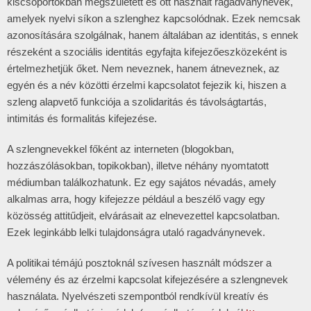
kiscsoportokban megszületett és ott használt ragadványnevek,
amelyek nyelvi síkon a szlenghez kapcsolódnak. Ezek nemcsak
azonosítására szolgálnak, hanem általában az identitás, s ennek
részeként a szociális identitás egyfajta kifejezőeszközeként is
értelmezhetjük őket. Nem neveznek, hanem átneveznek, az
egyén és a név közötti érzelmi kapcsolatot fejezik ki, hiszen a
szleng alapvető funkciója a szolidaritás és távolságtartás,
intimitás és formalitás kifejezése.
A szlengnevekkel főként az interneten (blogokban,
hozzászólásokban, topikokban), illetve néhány nyomtatott
médiumban találkozhatunk. Ez egy sajátos névadás, amely
alkalmas arra, hogy kifejezze például a beszélő vagy egy
közösség attitűdjeit, elvárásait az elnevezettel kapcsolatban.
Ezek leginkább lelki tulajdonságra utaló ragadványnevek.
A politikai témájú posztoknál szívesen használt módszer a
vélemény és az érzelmi kapcsolat kifejezésére a szlengnevek
használata. Nyelvészeti szempontból rendkívül kreatív és