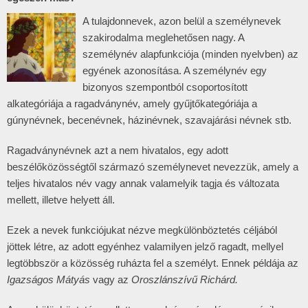
A tulajdonnevek, azon belül a személynevek
szakirodalma meglehetősen nagy. A
személynév alapfunkciója (minden nyelvben) az
egyének azonosítása. A személynév egy
bizonyos szempontból csoportosított
alkategóriája a ragadványnév, amely gyűjtőkategóriája a
gúnynévnek, becenévnek, házinévnek, szavajárási névnek stb.
Ragadványnévnek azt a nem hivatalos, egy adott
beszélőközösségtől származó személynevet nevezzük, amely a
teljes hivatalos név vagy annak valamelyik tagja és változata
mellett, illetve helyett áll.
Ezek a nevek funkciójukat nézve megkülönböztetés céljából
jöttek létre, az adott egyénhez valamilyen jelző ragadt, mellyel
legtöbbször a közösség ruházta fel a személyt. Ennek példája az
Igazságos Mátyás
vagy az
Oroszlánszívű Richárd.