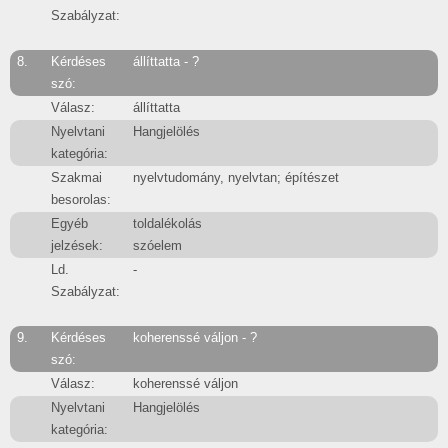
Szabályzat:
8.
Kérdéses
állíttatta - ?
szó:
Válasz:
állíttatta
Nyelvtani
Hangjelölés
kategória:
Szakmai
nyelvtudomány, nyelvtan; építészet
besorolas:
Egyéb
toldalékolás
jelzések:
szóelem
Ld.
-
Szabályzat:
9.
Kérdéses
koherenssé váljon - ?
szó:
Válasz:
koherenssé váljon
Nyelvtani
Hangjelölés
kategória: