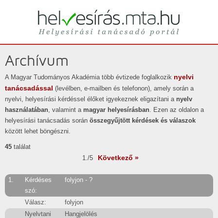
Helyesírási tanácsadó portál
helyesírás
Archívum
nyelvi
A Magyar Tudományos Akadémia több évtizede foglalkozik
tanácsadással
(levélben, e-mailben és telefonon), amely során a
nyelvi, helyesírási kérdéssel élőket igyekeznek eligazítani a
nyelv
használatában
, valamint a
magyar helyesírásban
. Ezen az oldalon a
helyesírási tanácsadás során
összegyűjtött kérdések és válaszok
között lehet böngészni.
45
találat
Következő »
1./5
1.
Kérdéses
folyjon - ?
szó:
Válasz:
folyjon
Nyelvtani
Hangjelölés