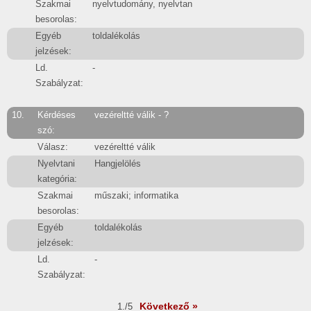
Szakmai
nyelvtudomány, nyelvtan
besorolas:
Egyéb
toldalékolás
jelzések:
Ld.
-
Szabályzat:
10.
Kérdéses
vezéreltté válik - ?
szó:
Válasz:
vezéreltté válik
Nyelvtani
Hangjelölés
kategória:
Szakmai
műszaki; informatika
besorolas:
Egyéb
toldalékolás
jelzések:
Ld.
-
Szabályzat:
Következő »
1./5