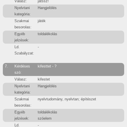
Válasz:
játssz!
Nyelvtani
Hangjelölés
kategória:
Szakmai
játék
besorolas:
Egyéb
toldalékolás
jelzések:
Ld.
-
Szabályzat:
7.
Kérdéses
kifesttet - ?
szó:
Válasz:
kifestet
Nyelvtani
Hangjelölés
kategória:
Szakmai
nyelvtudomány, nyelvtan; építészet
besorolas:
Egyéb
toldalékolás
jelzések:
szóelem
Ld.
-