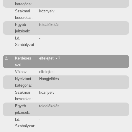
kategória:
Szakmai
köznyelv
besorolas:
Egyéb
toldalékolás
jelzések:
Ld.
-
Szabályzat:
2.
Kérdéses
elfelejteti - ?
szó:
Válasz:
elfelejteti
Nyelvtani
Hangjelölés
kategória:
Szakmai
köznyelv
besorolas:
Egyéb
toldalékolás
jelzések:
Ld.
-
Szabályzat: