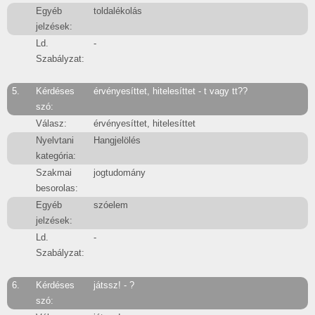
Egyéb
toldalékolás
jelzések:
Ld.
-
Szabályzat:
5.
Kérdéses
érvényesíttet, hitelesíttet - t vagy tt??
szó:
Válasz:
érvényesíttet, hitelesíttet
Nyelvtani
Hangjelölés
kategória:
Szakmai
jogtudomány
besorolas:
Egyéb
szóelem
jelzések:
Ld.
-
Szabályzat:
6.
Kérdéses
játssz! - ?
szó: