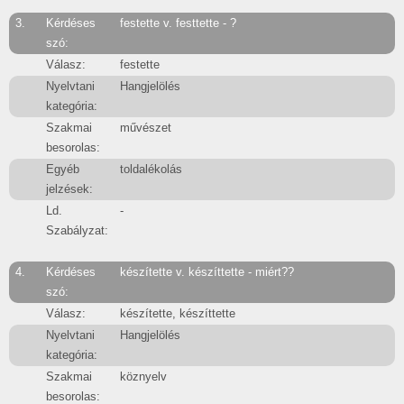
3.
Kérdéses
festette v. festtette - ?
szó:
Válasz:
festette
Nyelvtani
Hangjelölés
kategória:
Szakmai
művészet
besorolas:
Egyéb
toldalékolás
jelzések:
Ld.
-
Szabályzat:
4.
Kérdéses
készítette v. készíttette - miért??
szó:
Válasz:
készítette, készíttette
Nyelvtani
Hangjelölés
kategória:
Szakmai
köznyelv
besorolas: