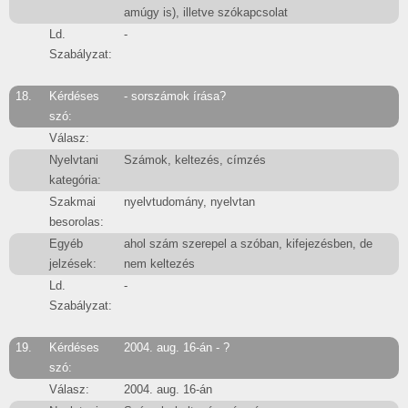
amúgy is), illetve szókapcsolat
Ld.
-
Szabályzat:
18.
Kérdéses
- sorszámok írása?
szó:
Válasz:
Nyelvtani
Számok, keltezés, címzés
kategória:
Szakmai
nyelvtudomány, nyelvtan
besorolas:
Egyéb
ahol szám szerepel a szóban, kifejezésben, de
jelzések:
nem keltezés
Ld.
-
Szabályzat:
19.
Kérdéses
2004. aug. 16-án - ?
szó:
Válasz:
2004. aug. 16-án