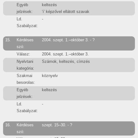
Egyéb
keltezés
jelzések:
‘i’ képzővel ellátott szavak
Ld.
-
Szabályzat:
15.
Kérdéses
2004. szept. 1.–október 3. - ?
szó:
Válasz:
2004. szept. 1.–október 3.
Nyelvtani
Számok, keltezés, címzés
kategória:
Szakmai
köznyelv
besorolas:
Egyéb
keltezés
jelzések:
Ld.
-
Szabályzat:
16.
Kérdéses
szept. 15–30. - ?
szó: