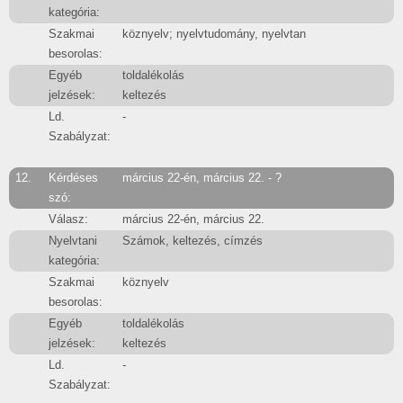
kategória:
Szakmai
köznyelv; nyelvtudomány, nyelvtan
besorolas:
Egyéb
toldalékolás
jelzések:
keltezés
Ld.
-
Szabályzat:
12.
Kérdéses
március 22-én, március 22. - ?
szó:
Válasz:
március 22-én, március 22.
Nyelvtani
Számok, keltezés, címzés
kategória:
Szakmai
köznyelv
besorolas:
Egyéb
toldalékolás
jelzések:
keltezés
Ld.
-
Szabályzat: