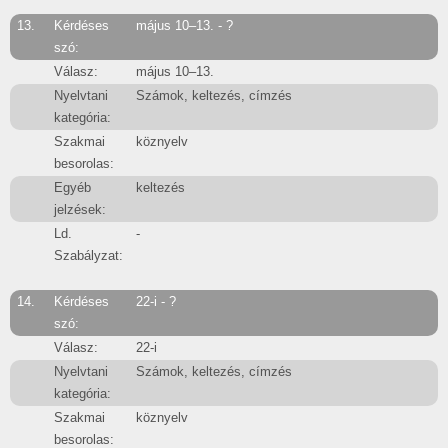
13.
Kérdéses
május 10–13. - ?
szó:
Válasz:
május 10–13.
Nyelvtani
Számok, keltezés, címzés
kategória:
Szakmai
köznyelv
besorolas:
Egyéb
keltezés
jelzések:
Ld.
-
Szabályzat:
14.
Kérdéses
22-i - ?
szó:
Válasz:
22-i
Nyelvtani
Számok, keltezés, címzés
kategória:
Szakmai
köznyelv
besorolas: