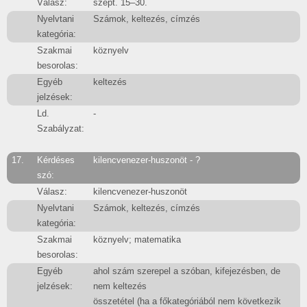
Válasz:
szept. 15–30.
Nyelvtani
Számok, keltezés, címzés
kategória:
Szakmai
köznyelv
besorolas:
Egyéb
keltezés
jelzések:
Ld.
-
Szabályzat:
17.
Kérdéses
kilencvenezer-huszonöt - ?
szó:
Válasz:
kilencvenezer-huszonöt
Nyelvtani
Számok, keltezés, címzés
kategória:
Szakmai
köznyelv; matematika
besorolas:
Egyéb
ahol szám szerepel a szóban, kifejezésben, de
jelzések:
nem keltezés
összetétel (ha a főkategóriából nem következik