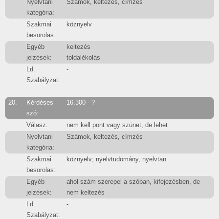
Nyelvtani
Számok, keltezés, címzés
kategória:
Szakmai
köznyelv
besorolas:
Egyéb
keltezés
jelzések:
toldalékolás
Ld.
-
Szabályzat:
20.
Kérdéses
16.300 - ?
szó:
Válasz:
nem kell pont vagy szünet, de lehet
Nyelvtani
Számok, keltezés, címzés
kategória:
Szakmai
köznyelv; nyelvtudomány, nyelvtan
besorolas:
Egyéb
ahol szám szerepel a szóban, kifejezésben, de
jelzések:
nem keltezés
Ld.
-
Szabályzat: