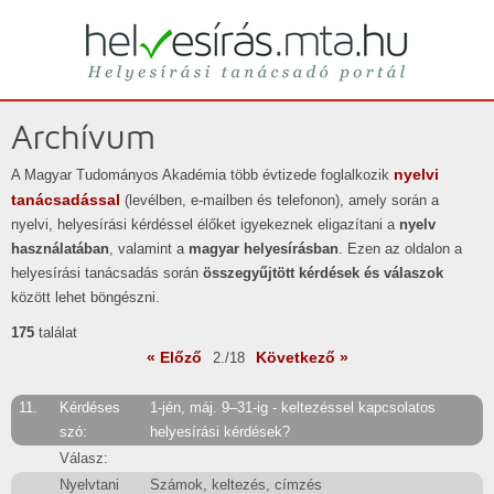
Helyesírási tanácsadó portál
helyesírás
Archívum
nyelvi
A Magyar Tudományos Akadémia több évtizede foglalkozik
tanácsadással
(levélben, e-mailben és telefonon), amely során a
nyelvi, helyesírási kérdéssel élőket igyekeznek eligazítani a
nyelv
használatában
, valamint a
magyar helyesírásban
. Ezen az oldalon a
helyesírási tanácsadás során
összegyűjtött kérdések és válaszok
között lehet böngészni.
175
találat
« Előző
Következő »
2./18
11.
Kérdéses
1-jén, máj. 9–31-ig - keltezéssel kapcsolatos
szó:
helyesírási kérdések?
Válasz:
Nyelvtani
Számok, keltezés, címzés