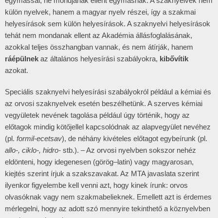
egymással, ne mondjanak ellent egymásnak. A szaknyelvek nem
külön nyelvek, hanem a magyar nyelv részei, így a szakmai
helyesírások sem külön helyesírások. A szaknyelvi helyesírások
tehát nem mondanak ellent az Akadémia állásfoglalásának,
azokkal teljes összhangban vannak, és nem átírják, hanem
ráépülnek
az általános helyesírási szabályokra,
kibővítik
azokat.
Speciális szaknyelvi helyesírási szabályokról például a kémiai és
az orvosi szaknyelvek esetén beszélhetünk. A szerves kémiai
vegyületek nevének tagolása például úgy történik, hogy az
előtagok mindig kötőjellel kapcsolódnak az alapvegyület nevéhez
(pl.
formil-ecetsav
), de néhány kivételes előtagot egybeírunk (pl.
allo-, ciklo-, hidro-
stb.). – Az orvosi nyelvben sokszor nehéz
eldönteni, hogy idegenesen (görög–latin) vagy magyarosan,
kiejtés szerint írjuk a szakszavakat. Az MTA javaslata szerint
ilyenkor figyelembe kell venni azt, hogy kinek írunk: orvos
olvasóknak vagy nem szakmabelieknek. Emellett azt is érdemes
mérlegelni, hogy az adott szó mennyire tekinthető a köznyelvben