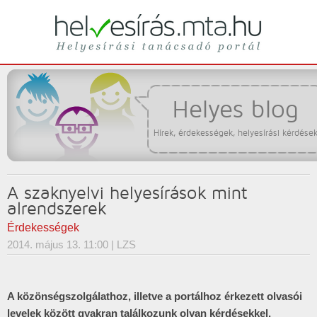
Helyesírási tanácsadó portál
helyesírás
Helyes blog
Hírek, érdekességek, helyesírási kérdése
A szaknyelvi helyesírások mint
alrendszerek
Érdekességek
2014. május 13. 11:00
| LZS
A közönségszolgálathoz, illetve a portálhoz érkezett olvasói
levelek között gyakran találkozunk olyan kérdésekkel,