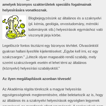
amelyek bizonyos szakterületek speciális fogalmainak
helyesírására vonatkoznak.
Blogbejegyzésünk az általános és a szaknyelvi
(pl. kémia, geológia, orvostudomány, mérnöki
tudományok stb.) helyesírások egymáshoz való
viszonyát járja körbe.
Legelőször fontos tisztázni egy bizonyos tévhitet. Olvasóinktól
gyakran hallani ilyesféle kijelentéseket: „Egybe kell írni, ez egy
szakzsargon.” „Létezik olyan magasabb rendű szabály, mely
szerint szakszövegek esetén el lehet térni az általános
(köznyelvi) helyesírási szabályoktól.”
Az ilyen megállapítások azonban tévesek!
Az Akadémia régóta törekszik a magyar helyesírás
egységességének megteremtésére, ebbe beletartozik az is, hogy
az általános és a szaknyelvi helyesírások egységben legyenek