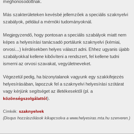
meghonosodottnak.
Más szakterületeken kevésbé jellemzőek a speciális szaknyelvi
szabályok, például a mérnöki tudományoknál.
Megjegyzendő, hogy pontosan a speciális szabályok miatt nem
képes a helyesírási tanácsadó portálunk szaknyelvi (kémiai,
orvosi…) kérdésekben helyes választ adni. Ehhez ugyanis újabb
szabályokkal kellene kibővíteni a rendszert, fel kellene tudni
ismerni az orvosi szavakat, vegyületneveket.
Végezetül pedig, ha bizonytalanok vagyunk egy szakkifejezés
helyesírásában, lapozzuk fel a szaknyelvi helyesírási szótárat
vagy kérjünk segítséget az illetékesektől (pl. a
).
közönségszolgálattól
szaknyelvek
Címkék:
(Disqus hozzászólások kikapcsolva a www.helyesiras.mta.hu szerveren.)