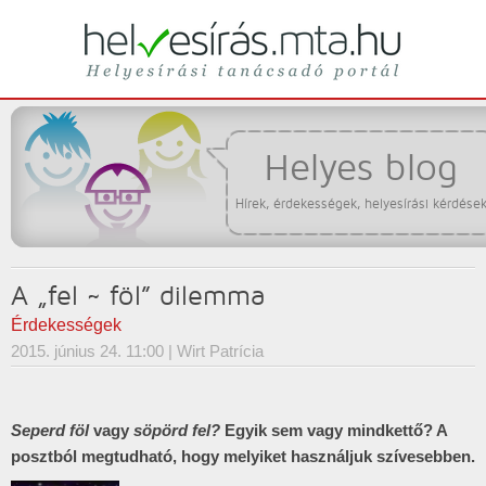
Helyesírási tanácsadó portál
helyesírás
Helyes blog
Hírek, érdekességek, helyesírási kérdése
A „fel ~ föl” dilemma
Érdekességek
2015. június 24. 11:00
| Wirt Patrícia
Seperd föl
vagy
söpörd fel?
Egyik sem vagy mindkettő? A
posztból megtudható, hogy melyiket használjuk szívesebben.