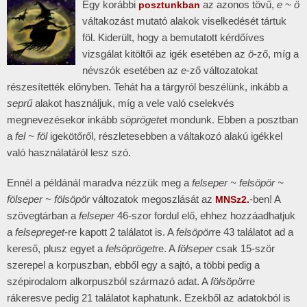
Egy korábbi
az azonos tövű,
e ~ ö
posztunkban
váltakozást mutató alakok viselkedését tártuk
föl. Kiderült, hogy a bemutatott kérdőíves
vizsgálat kitöltői az igék esetében az
ö
-ző, míg a
névszók esetében az
e
-ző változatokat
részesítették előnyben. Tehát ha a tárgyról beszélünk, inkább a
seprű
alakot használjuk, míg a vele való cselekvés
megnevezésekor inkább
söpröget
et mondunk. Ebben a posztban
a
fel ~ föl
igekötőről, részletesebben a váltakozó alakú igékkel
való használatáról lesz szó.
Ennél a példánál maradva nézzük meg a
felseper ~ felsöpör ~
fölseper ~ fölsöpör
változatok megoszlását az
-ben! A
MNSz2.
szövegtárban a
felseper
46-szor fordul elő, ehhez hozzáadhatjuk
a
felsepreget
-re kapott 2 találatot is. A
felsöpör
re 43 találatot ad a
kereső, plusz egyet a
felsöpröget
re. A
fölseper
csak 15-ször
szerepel a korpuszban, ebből egy a sajtó, a többi pedig a
szépirodalom alkorpuszból származó adat. A
fölsöpör
re
rákeresve pedig 21 találatot kaphatunk. Ezekből az adatokból is