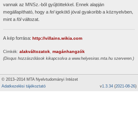
vannak az MNSz.-ből gyűjtöttekkel. Ennek alapján
megállapítható, hogy a
fel
igekötő jóval gyakoribb a köznyelvben,
mint a
föl
változat.
A kép forrása:
http://villains.wikia.com
alakváltozatok
magánhangzók
Címkék:
,
(Disqus hozzászólások kikapcsolva a www.helyesiras.mta.hu szerveren.)
© 2013–2014 MTA Nyelvtudományi Intézet
Adatkezelési tájékoztató
v
1.3.34
(
2021-08-26
)