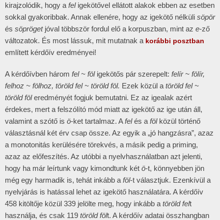
kirajzolódik, hogy a
fel
igekötővel ellátott alakok ebben az esetben
sokkal gyakoribbak. Annak ellenére, hogy az igekötő nélküli
söpör
és
söpröget
jóval többször fordul elő a korpuszban, mint az
e
-ző
változatok. És most lássuk, mit mutatnak a
korábbi posztban
említett kérdőív eredményei!
A kérdőívben három
fel ~ föl
igekötős pár szerepelt:
felír ~ fölír,
felhoz ~ fölhoz, töröld fel ~ töröld föl.
Ezek közül a
töröld fel ~
töröld föl
eredményét fogjuk bemutatni. Ez az igealak azért
érdekes, mert a felszólító mód miatt az igekötő az ige után áll,
valamint a szótő is
ö
-ket tartalmaz. A
fel
és a
föl
közül történő
választásnál két érv csap össze. Az egyik a „jó hangzásra”, azaz
a monotonitás kerülésére törekvés, a másik pedig a priming,
azaz az előfeszítés. Az utóbbi a nyelvhasználatban azt jelenti,
hogy ha már leírtunk vagy kimondtunk két
ö
-t, könnyebben jön
még egy harmadik is, tehát inkább a
föl
-t választjuk. Ezenkívül a
nyelvjárás is hatással lehet az igekötő használatára. A kérdőív
458 kitöltője közül 339 jelölte meg, hogy inkább a
töröld fel
t
használja, és csak 119
töröld föl
t. A kérdőív adatai összhangban